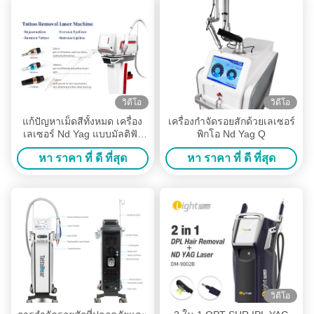
วิดีโอ
วิดีโอ
แก้ปัญหาเม็ดสีทั้งหมด เครื่อง
เครื่องกําจัดรอยสักด้วยเลเซอร์
เลเซอร์ Nd Yag แบบมัลติฟัง
พิกโอ Nd Yag Q
ก์ชั่นกำจัดรอยสักด้วยคลื่น
หา ราคา ที่ ดี ที่สุด
หา ราคา ที่ ดี ที่สุด
ความถี่หลายช่วง
วิดีโอ