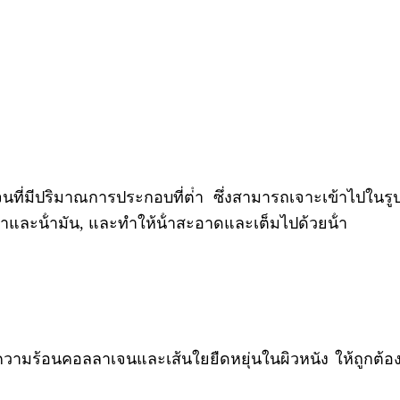
นที่มีปริมาณการประกอบที่ต่ํา ซึ่งสามารถเจาะเข้าไปในรูป
าและน้ํามัน, และทําให้น้ําสะอาดและเต็มไปด้วยน้ํา
ามร้อนคอลลาเจนและเส้นใยยืดหยุ่นในผิวหนัง ให้ถูกต้อง กร