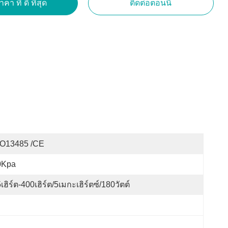
คา ที่ ดี ที่สุด
ติดต่อตอนนี้
SO13485 /CE
0Kpa
เฮิร์ต-400เฮิร์ต/5เมกะเฮิร์ตซ์/180วัตต์