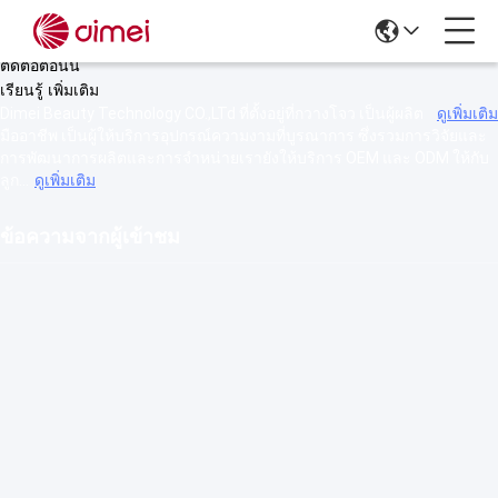
c-bgclose" onclick="showRichContent();closeSmallVideo();">
Dimei Beauty Technology Co, Ltd
ติดต่อตอนนี้
เรียนรู้ เพิ่มเติม
Dimei Beauty Technology CO.,LTd ที่ตั้งอยู่ที่กวางโจว เป็นผู้ผลิต
ดูเพิ่มเติม
มืออาชีพ เป็นผู้ให้บริการอุปกรณ์ความงามที่บูรณาการ ซึ่งรวมการวิจัยและ
การพัฒนาการผลิตและการจําหน่ายเรายังให้บริการ OEM และ ODM ให้กับ
ลูก...
ดูเพิ่มเติม
ข้อความจากผู้เข้าชม